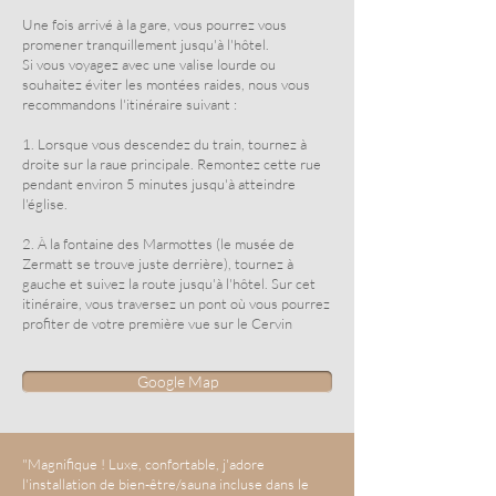
Une fois arrivé à la gare, vous pourrez vous
promener tranquillement jusqu'à l'hôtel.
Si vous voyagez avec une valise lourde ou
souhaitez éviter les montées raides, nous vous
recommandons l'itinéraire suivant :
1. Lorsque vous descendez du train, tournez à
droite sur la raue principale. Remontez cette rue
pendant environ 5 minutes jusqu'à atteindre
l'église.
2. À la fontaine des Marmottes (le musée de
Zermatt se trouve juste derrière), tournez à
gauche et suivez la route jusqu'à l'hôtel. Sur cet
itinéraire, vous traversez un pont où vous pourrez
profiter de votre première vue sur le Cervin
Google Map
"Magnifique ! Luxe, confortable, j'adore
l'installation de bien-être/sauna incluse dans le