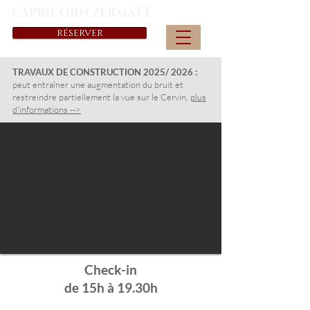
CAPRICORN ZERMATT
RÉSERVER
TRAVAUX DE CONSTRUCTION 2025/ 2026 :
peut entraîner une augmentation du bruit et
restreindre partiellement la vue sur le Cervin,
plus
d'informations -->
Check-in
de 15h à 19.30h