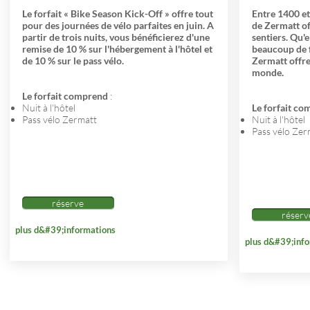
Le forfait « Bike Season Kick-Off » offre tout
Entre 1400 et
pour des journées de vélo parfaites en juin. A
de Zermatt of
partir de trois nuits, vous bénéficierez d'une
sentiers. Qu'e
remise de 10 % sur l'hébergement à l'hôtel et
beaucoup de f
de 10 % sur le pass vélo.
Zermatt offre
monde.
Le forfait comprend
:
Nuit à l'hôtel
Le forfait c
Pass vélo Zermatt
Nuit à l'hôtel
Pass vélo Zer
réserve
réserv
plus d&#39;informations
plus d&#39;inf