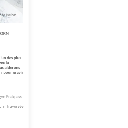
bre (selon
HORN
'un des plus
ec la
us aiderons
n
pour gravir
gne Peakpass
horn Traversée