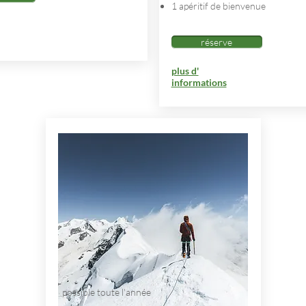
1 apéritif de bienvenue
réserve
plus d'
informations
possible toute l'année