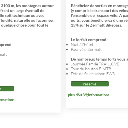
 3100 m, les montagnes autour
Bénéficiez de sorties en montagn
frent un large éventail de
(y compris le transport des vélos
lle soit technique ou avec
l'ensemble de l'espace vélo. A pa
luidité, naturelle ou façonnée,
nuits, vous bénéficierez d'une r
 quelque chose pour tout le
15% sur le Zermatt Bikepass.
Le forfait comprend
:
omprend
:
Nuit à l'hôtel
Pass vélo Zermatt
matt
De nombreux temps forts vous a
Journée Famille TRAILLOVE
Tour du bouton E-MTB
Fête de fin de saison EWS
réserve
e
plus d&#39;informations
ormations