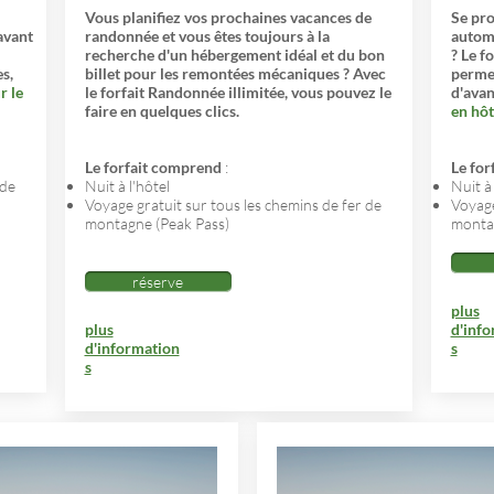
Vous planifiez vos prochaines vacances de
Se pro
avant
randonnée et vous êtes toujours à la
automn
recherche d'un hébergement idéal et du bon
? Le f
s,
billet pour les remontées mécaniques ? Avec
perme
r le
le forfait Randonnée illimitée, vous pouvez le
d'avan
faire en quelques clics.
en hôt
Le forfait comprend
:
Le for
 de
Nuit à l'hôtel
Nuit à 
Voyage gratuit sur tous les chemins de fer de
Voyage
montagne (Peak Pass)
montag
réserve
plus
plus
d'inf
d'information
s
s