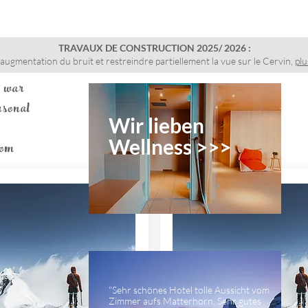
CHAMBRES
SPA
HÔTEL
TRAVAUX DE CONSTRUCTION 2025/ 2026 :
augmentation du bruit et restreindre partiellement la vue sur le Cervin,
plu
 war
rsonal
Wir lieben
Wellness >>>
com
"Sehr schönes Hotel tolle Aussicht vom
Zimmer aufs Matterhorn. Sehr gutes