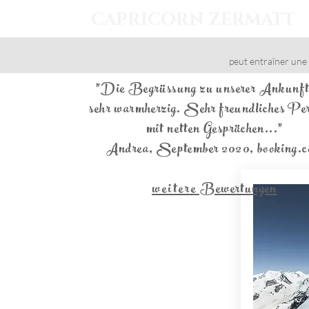
CAPRICORN ZERMATT
peut entraîner une 
"Die Begrüssung zu unserer Ankunft
sehr warmherzig. Sehr freundliches Pe
mit netten Gesprächen..."
Andrea, September 2020, booking.
weitere
Bewertungen