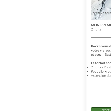
possible tou
MON PREMIE
2 nuits
Rêvez-vous d
votre vie
esc
et osez.
Batt
Le forfait c
2 nuits à l'hô
Petit aller-r
Ascension du
réser