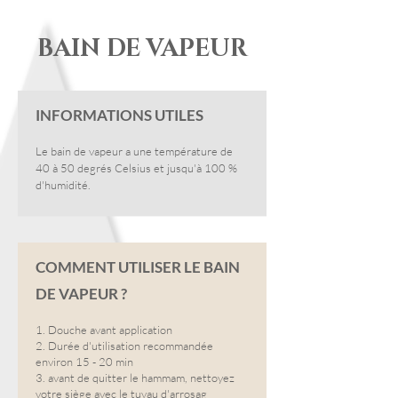
BAIN DE VAPEUR
INFORMATIONS UTILES
Le bain de vapeur a une température de
40 à 50 degrés Celsius et jusqu'à 100 %
d'humidité.
COMMENT UTILISER LE BAIN
DE VAPEUR ?
1. Douche avant application
2. Durée d'utilisation recommandée
environ 15 - 20 min
3. avant de quitter le hammam, nettoyez
votre siège avec le tuyau d'arrosag