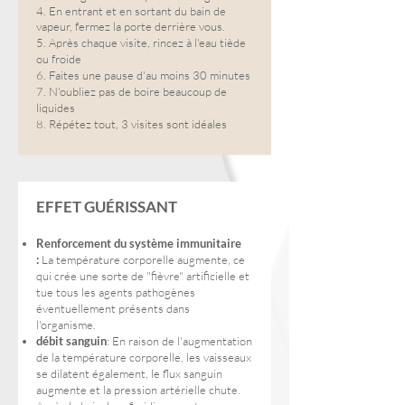
4. En entrant et en sortant du bain de
vapeur, fermez la porte derrière vous.
5.
Après chaque visite, rincez à l'eau tiède
ou froide
6. Faites une pause d'au moins 30 minutes
7. N'oubliez pas de boire beaucoup de
liquides
8. Répétez tout, 3 visites sont idéales
EFFET GUÉRISSANT
Renforcement du système immunitaire
:
La température corporelle augmente, ce
qui crée une sorte de "fièvre" artificielle et
tue tous les agents pathogènes
éventuellement présents dans
l'organisme.
débit sanguin
: En raison de l'augmentation
de la température corporelle, les vaisseaux
se dilatent également, le flux sanguin
augmente et la pression artérielle chute.