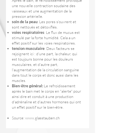
Après le bain, le refroidissement provoque
une nouvelle contraction soudaine des
vaisseaux et une augmentation de la
pression artérielle.
soin de la peau
: Les pores s'ouvrent et
sont nettoyés et détoxifiés.
voies respiratoires
: Le flux de mucus est
stimulé par la forte humidité. Cela a un
effet positif sur les voies respiratoires.
tension musculaire
: Deux facteurs se
rejoignent ici : d'une part, la chaleur, qui
est toujours bonne pour les douleurs
musculaires, et d'autre part,
l'augmentation de la circulation sanguine
dans tout le corps et donc aussi dans les
muscles.
Bien-être général:
Le refroidissement
après le bain met le corps en "alerte" pour
ainsi dire et conduit à une production
d'adrénaline et d'autres hormones qui ont
un effet positif sur le bien-être.
Source:
www.glasstauben.ch