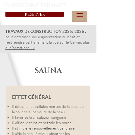
CAPRICORN ZERMATT
RÉSERVER
TRAVAUX DE CONSTRUCTION 2025/ 2026 :
peut entraîner une augmentation du bruit et
restreindre partiellement la vue sur le Cervin,
plus
d'informations -->
SAUNA
EFFET GÉNÉRAL
Il détache les cellules mortes de la peau de
la couche supérieure de la peau
Il favorise la circulation sanguine
Il affine le teint et nettoie les pores
Il stimule le renouvellement cellulaire
Il aide la peau à mieux absorber les