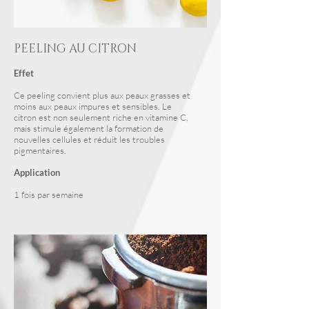
PEELING AU CITRON
Effet
Ce peeling convient plus aux peaux grasses et
moins aux peaux impures et sensibles. Le
citron est non seulement riche en vitamine C,
mais stimule également la formation de
nouvelles cellules et réduit les troubles
pigmentaires.
Application
1 fois par semaine