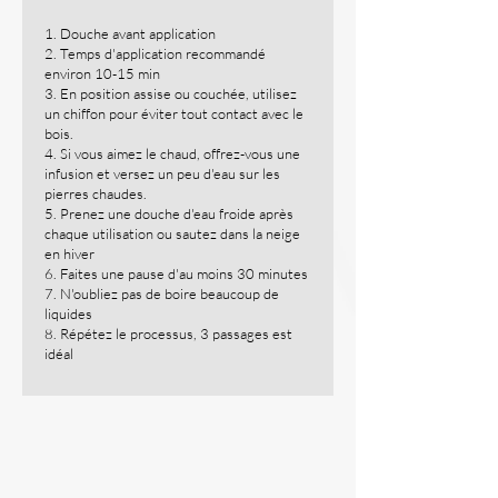
1. Douche avant application
2. Temps d'application recommandé
environ 10-15 min
3. En position assise ou couchée, utilisez
un chiffon pour éviter tout contact avec le
bois.
4. Si vous aimez le chaud, offrez-vous une
infusion et versez un peu d'eau sur les
pierres chaudes.
5. Prenez une douche d'eau froide après
chaque utilisation ou sautez dans la neige
en hiver
6. Faites une pause d'au moins 30 minutes
7. N'oubliez pas de boire beaucoup de
liquides
8. Répétez le processus, 3 passages est
idéal