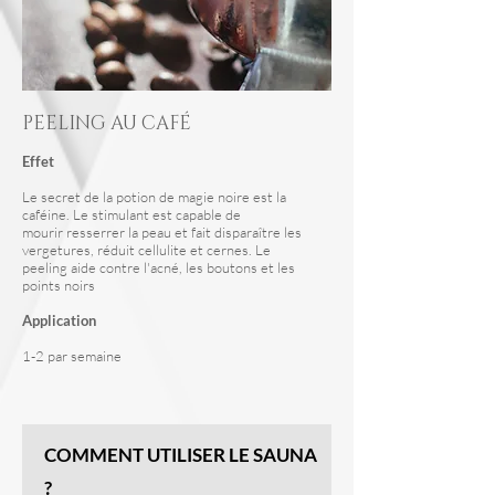
PEELING AU CAFÉ
Effet
Le secret de la potion de magie noire est la
caféine. Le stimulant est capable de
mourir
resserrer la peau et
fait disparaître les
vergetures, réduit
cellulite et cernes
. Le
peeling aide contre l'acné, les boutons et les
points noirs
Application
1-2 par semaine
COMMENT UTILISER LE SAUNA
?